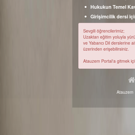
Hukukun Temel Kavr
Girişimcilik dersi iç
Sevgili öğrencilerimiz;
Uzaktan eğitim yoluyla yürütü
ve Yabancı Dil derslerine ai
üzerinden erişebilirsiniz.
Atauzem Portal'a gitmek iç
Atauzem B