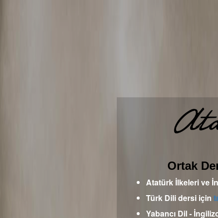
Ortak Der
Atatürk İlkeleri ve İ
Türk Dili dersi için
t
Yabancı Dil - İngiliz